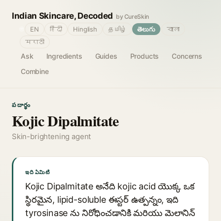
Indian Skincare, Decoded
by CureSkin
🌐
EN
हिंदी
Hinglish
தமிழ்
తెలుగు
বাংলা
मराठी
Ask
Ingredients
Guides
Products
Concerns
Combine
పదార్థం
Kojic Dipalmitate
Skin-brightening agent
ఇది ఏమిటి
Kojic Dipalmitate అనేది kojic acid యొక్క ఒక
స్థిరమైన, lipid-soluble ఈస్టర్ ఉత్పన్నం, ఇది
tyrosinase ను నిరోధించడానికి మరియు మెలానిన్