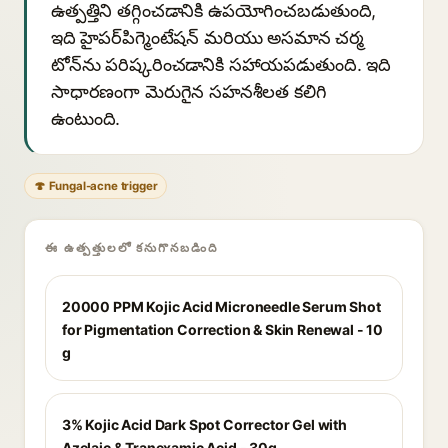
ఉత్పత్తిని తగ్గించడానికి ఉపయోగించబడుతుంది,
ఇది హైపర్‌పిగ్మెంటేషన్ మరియు అసమాన చర్మ
టోన్‌ను పరిష్కరించడానికి సహాయపడుతుంది. ఇది
సాధారణంగా మెరుగైన సహనశీలత కలిగి
ఉంటుంది.
🍄 Fungal-acne trigger
ఈ ఉత్పత్తులలో కనుగొనబడింది
20000 PPM Kojic Acid Microneedle Serum Shot
for Pigmentation Correction & Skin Renewal - 10
g
3% Kojic Acid Dark Spot Corrector Gel with
Azelaic & Tranexamic Acid - 30g