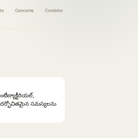
ts
Concerns
Combine
ీబ్యాక్టీరియల్,
సందర్భోచితమైన సమస్యలను