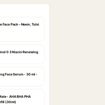
e Face Pack – Neem, Tulsi
inol 0 3 Niacin Renewing
ing Face Serum - 30 ml -
Mate - AHA BHA PHA
fill (30ml)