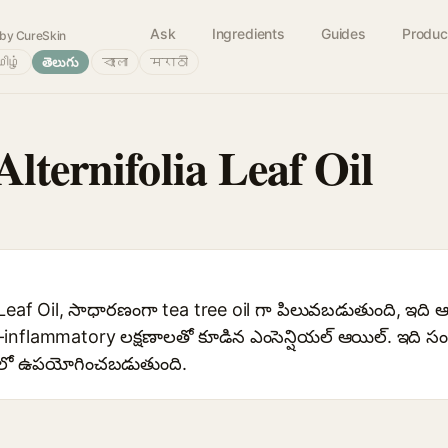
Ask
Ingredients
Guides
Produc
by CureSkin
ிழ்
తెలుగు
বাংলা
मराठी
lternifolia Leaf Oil
Leaf Oil, సాధారణంగా tea tree oil గా పిలువబడుతుంది, ఇది ఆంట
inflammatory లక్షణాలతో కూడిన ఎంసెన్షియల్ ఆయిల్. ఇది 
‌కేర్‌లో ఉపయోగించబడుతుంది.