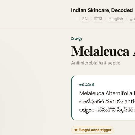
Indian Skincare, Decoded
🌐
EN
हिंदी
Hinglish
தம
పదార్థం
Melaleuca A
Antimicrobial/antiseptic
ఇది ఏమిటి
Melaleuca Alternifolia 
ఆంటీఫంగల్ మరియు anti-
లక్ష్యంగా చేసుకొని స్కిన్
🍄 Fungal-acne trigger