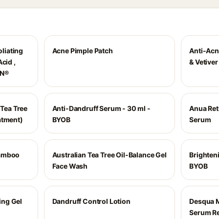
oliating
Acne Pimple Patch
Anti-Acn
cid ,
& Vetiver
IN®
 Tea Tree
Anti-Dandruff Serum - 30 ml -
Anua Ret
atment)
BYOB
Serum
Bamboo
Australian Tea Tree Oil-Balance Gel
Brighten
Face Wash
BYOB
ng Gel
Dandruff Control Lotion
Desqua 
Serum Re