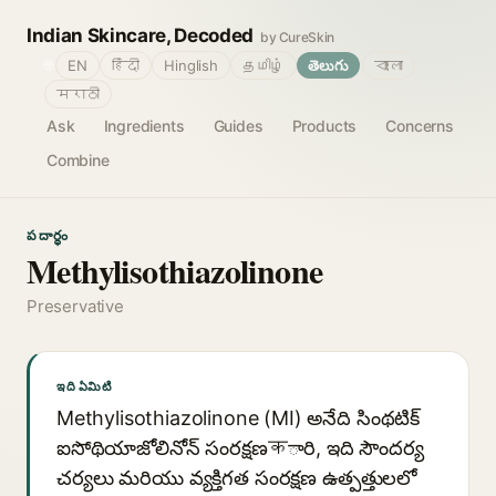
Indian Skincare, Decoded
by CureSkin
🌐
EN
हिंदी
Hinglish
தமிழ்
తెలుగు
বাংলা
मराठी
Ask
Ingredients
Guides
Products
Concerns
Combine
పదార్థం
Methylisothiazolinone
Preservative
ఇది ఏమిటి
Methylisothiazolinone (MI) అనేది సింథటిక్
ఐసోథియాజోలినోన్ సంరక్షణकారి, ఇది సౌందర్య
చర్యలు మరియు వ్యక్తిగత సంరక్షణ ఉత్పత్తులలో