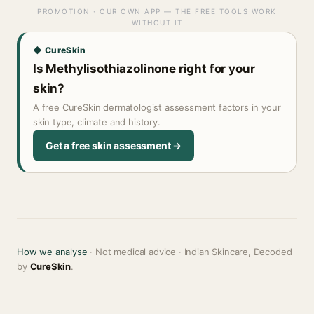
PROMOTION · OUR OWN APP — THE FREE TOOLS WORK
WITHOUT IT
◆ CureSkin
Is Methylisothiazolinone right for your
skin?
A free CureSkin dermatologist assessment factors in your
skin type, climate and history.
Get a free skin assessment →
How we analyse
· Not medical advice · Indian Skincare, Decoded
by
CureSkin
.