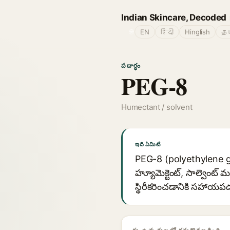
Indian Skincare, Decoded
🌐
EN
हिंदी
Hinglish
தம
పదార్థం
PEG-8
Humectant / solvent
ఇది ఏమిటి
PEG-8 (polyethylene g
హ్యూమెక్టెంట్, సాల్వెంట
స్థిరీకరించడానికి సహాయ