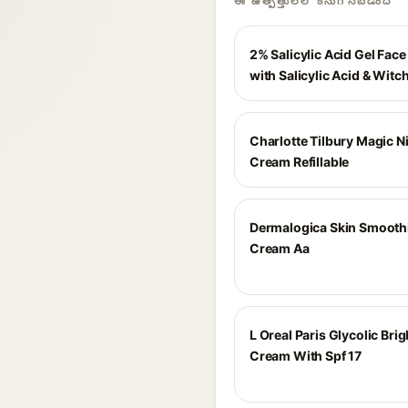
ఈ ఉత్పత్తులలో కనుగొనబడింది
2% Salicylic Acid Gel Fac
with Salicylic Acid & Witc
Charlotte Tilbury Magic N
Cream Refillable
Dermalogica Skin Smooth
Cream Aa
L Oreal Paris Glycolic Bri
Cream With Spf 17