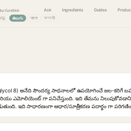
Ask
Ingredients
Guides
Produc
by CureSkin
ிழ்
తెలుగు
বাংলা
मराठी
lycol 8) అనేది సౌందర్య సాధనాలలో ఉపయోగించే జల-కరిగే బహ
్ మరియు ఎమోలియెంట్ గా పనిచేస్తుంది. ఇది తేమను నిలుపుకోవడ
పడుతుంది. ఇది సాధారణంగా ఆధార/సూత్రీకరణ పదార్థం గా పరిగణ