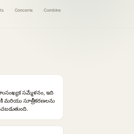
ts
Concerns
Combine
ుసంఖ్యక సమ్మేళనం, ఇది
ానికి మరియు సూత్రీకరణలను
ించబడుతుంది.