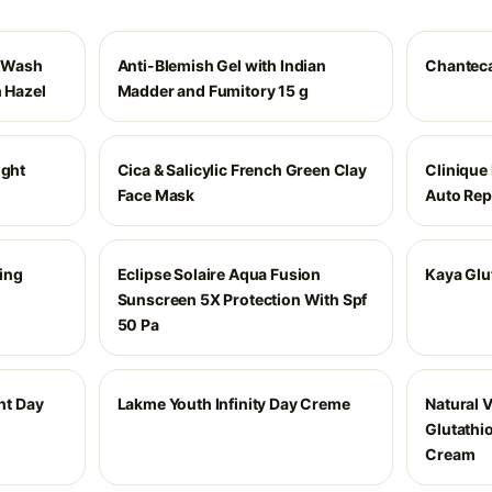
e Wash
Anti-Blemish Gel with Indian
Chantecai
h Hazel
Madder and Fumitory 15 g
ight
Cica & Salicylic French Green Clay
Clinique
Face Mask
Auto Rep
ing
Eclipse Solaire Aqua Fusion
Kaya Glu
Sunscreen 5X Protection With Spf
50 Pa
ght Day
Lakme Youth Infinity Day Creme
Natural 
Glutathi
Cream