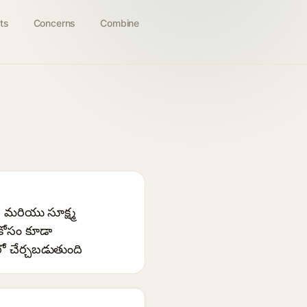
ts
Concerns
Combine
రీ మరియు సూక్ష్మ
 కోసం కూడా
ో చేర్చబడుతుంది