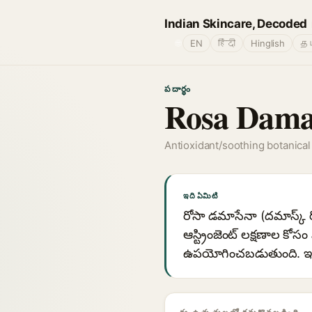
Indian Skincare, Decoded
🌐
EN
हिंदी
Hinglish
தம
పదార్థం
Rosa Dama
Antioxidant/soothing botanical
ఇది ఏమిటి
రోసా డమాసేనా (దమాస్క్ రోజ
ఆస్ట్రింజెంట్ లక్షణాల క
ఉపయోగించబడుతుంది. ఇది 