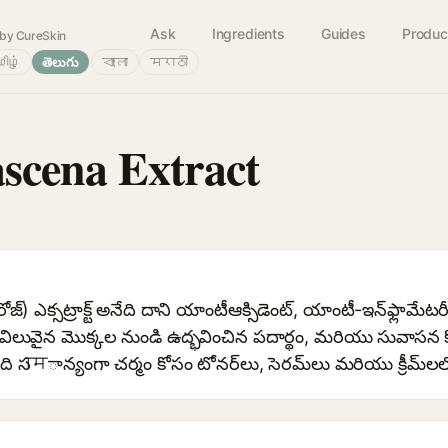
Ask
Ingredients
Guides
Produc
by CureSkin
ிழ்
తెలుగు
বাংলা
मराठी
scena Extract
్) ఎక్సట్రాక్ట్ అనేది దాని యాంటీఆక్సిడెంట్, యాంటీ-ఇన్‌ఫ్లామేట
ోసం విలువైన మొక్కల నుండి ఉద్భవించిన పదార్థం, మరియు సువాసన
సामాన్యంగా చర్మం కోసం టోనర్‌లు, సెరమ్‌లు మరియు క్రీమ్‌లల