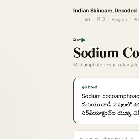
Indian Skincare, Decoded
🌐
EN
हिंदी
Hinglish
தம
పదార్థం
Sodium Co
Mild amphoteric surfactant/cl
ఇది ఏమిటి
Sodium cocoamphoacetate 
మరియు బాడీ వాష్‌లలో ఉప
సర్ఫ్‍యాక్టెంట్‌ల యొక్క 