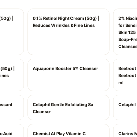
(50g) |
0.1% Retinol Night Cream (50g) |
2% Niaci
Reduces Wrinkles & Fine Lines
for Sensi
Skin 125 
Soap-Fre
Cleanse
(50g) |
Aquaporin Booster 5% Cleanser
Beetroot
Lines
Beetroot
ml
ussant
Cetaphil Gentle Exfoliating Sa
Cetaphil 
Cleanser
c Acid
Chemist At Play Vitamin C
Clarins 