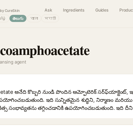
Ask
Ingredients
Guides
Produc
by CureSkin
ிழ்
తెలుగు
বাংলা
मराठी
coamphoacetate
eansing agent
అనేది కొబ్బరి నుండి పొందిన ఆమ్ఫోటెరిక్ సర్ఫ్‍యాక్టెంట్, ఇది క
యోగించబడుతుంది. ఇది సున్నితమైన శుద్ధిని, నిర్మాణం మరియ
చికిత్స సంభావ్యతను తగ్గించడానికి ఉపయోగించబడుతుంది. ఇది దీని