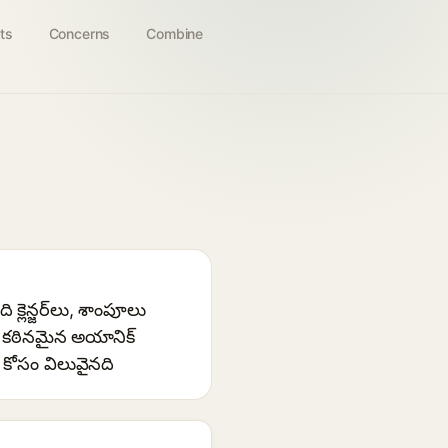
ts
Concerns
Combine
్లెన్జర్‌లు, శాంపూలు
ు కఠినమైన అయానిక్
 కోసం విలువైనది