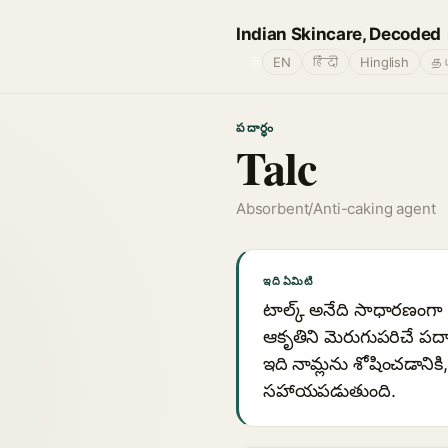
Indian Skincare, Decoded
🌐
EN
हिंदी
Hinglish
தம
పదార్థం
Talc
Absorbent/Anti-caking agent
ఇది ఏమిటి
టాల్క్ అనేది సాధారణంగా స
ఆకృతిని మెరుగుపరిచే పద
ఇది నామ్లను శోషించడానికి
సహాయపడుతుంది.