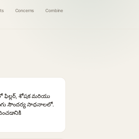
ts
Concerns
Combine
లో ఫిల్లర్, శోషక మరియు
రంగు సౌందర్య సాధనాలలో.
ించడానికి