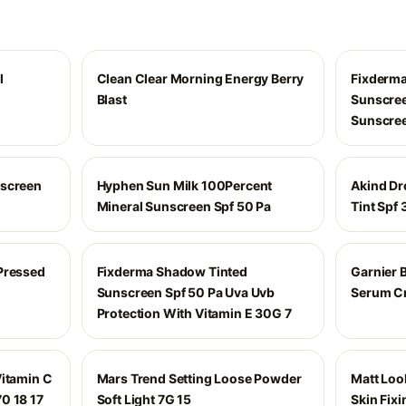
l
Clean Clear Morning Energy Berry
Fixderma
Blast
Sunscree
Sunscre
nscreen
Hyphen Sun Milk 100Percent
Akind Dr
Mineral Sunscreen Spf 50 Pa
Tint Spf 
Pressed
Fixderma Shadow Tinted
Garnier 
Sunscreen Spf 50 Pa Uva Uvb
Serum C
Protection With Vitamin E 30G 7
Vitamin C
Mars Trend Setting Loose Powder
Matt Loo
0 18 17
Soft Light 7G 15
Skin Fix