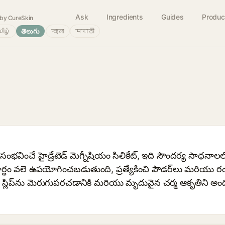
Ask
Ingredients
Guides
Produc
by CureSkin
ிழ்
తెలుగు
বাংলা
मराठी
ంభవించే హైడ్రేటెడ్ మెగ్నీషియం సిలికేట్, ఇది సౌందర్య సాధనాల
ార్థం వలె ఉపయోగించబడుతుంది, ప్రత్యేకించి పౌడర్‌లు మరియు 
, స్లిప్‌ను మెరుగుపరచడానికి మరియు మృదువైన చర్మ ఆకృతిని అంద