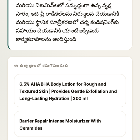
మరియు విటమిన్‌లలో సమృద్ధంగా ఉన్న వృక్ష
సారం, ఇది ఫ్రీ రాడికల్‌లను నిర్మూలన చేయడానికి
మరియు స్థానిక సూత్రీకరణలో చర్మ కండిషనింగ్‌కు
సహాయం చేయడానికి యాంటిఆక్సిడెంట్
కార్యకలాపాలను అందిస్తుంది
ఈ ఉత్పత్తులలో కనుగొనబడింది
6.5% AHA BHA Body Lotion for Rough and
Textured Skin | Provides Gentle Exfoliation and
Long-Lasting Hydration | 200 ml
Barrier Repair Intense Moisturizer With
Ceramides