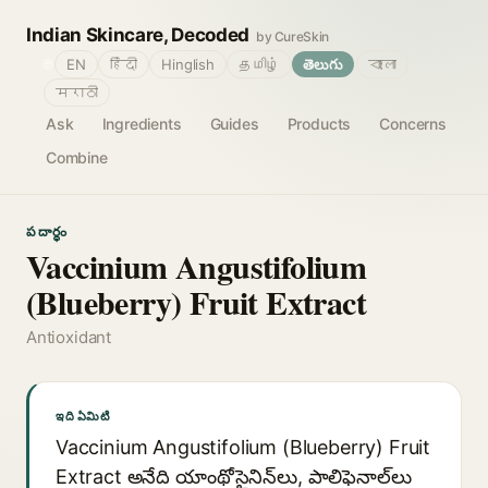
Indian Skincare, Decoded
by CureSkin
🌐
EN
हिंदी
Hinglish
தமிழ்
తెలుగు
বাংলা
मराठी
Ask
Ingredients
Guides
Products
Concerns
Combine
పదార్థం
Vaccinium Angustifolium
(Blueberry) Fruit Extract
Antioxidant
ఇది ఏమిటి
Vaccinium Angustifolium (Blueberry) Fruit
Extract అనేది యాంథోసైనిన్‌లు, పాలిఫెనాల్‌లు