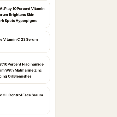
At Play 10Percent Vitamin
erum Brightens Skin
ark Spots Hyperpigme
e Vitamin C 23 Serum
st 10Percent Niacinamide
um With Matmarine Zinc
cing Oil Blemishes
ic Oil Control Face Serum