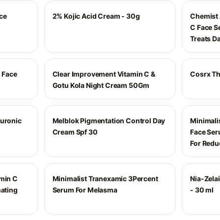
ce
2% Kojic Acid Cream - 30g
Chemist 
C Face S
Treats D
g Face
Clear Improvement Vitamin C &
Cosrx Th
Gotu Kola Night Cream 50Gm
luronic
Melblok Pigmentation Control Day
Minimali
Cream Spf 30
Face Ser
For Redu
amin C
Minimalist Tranexamic 3Percent
Nia-Zela
nating
Serum For Melasma
- 30 ml