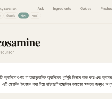
Ask
Ingredients
Guides
Produc
by CureSkin
்
తెలుగు
বাংলা
मराठी
cosamine
precursor
নো শুগার যা হায়ালুরোনিক অ্যাসিডের পূর্বসূরি হিসাবে কাজ করে এবং ত্বকের আর
 এটি মেলানিন উৎপাদন বাধা দিয়ে হাইপারপিগমেন্টেশন কমানোর ক্ষমতার জন্যও অধ্