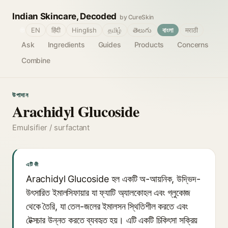
Indian Skincare, Decoded
by CureSkin
🌐
EN
हिंदी
Hinglish
தமிழ்
తెలుగు
বাংলা
मराठी
Ask
Ingredients
Guides
Products
Concerns
Combine
উপাদান
Arachidyl Glucoside
Emulsifier / surfactant
এটি কী
Arachidyl Glucoside হল একটি অ-আয়নিক, উদ্ভিদ-
উৎসারিত ইমালসিফায়ার যা ফ্যাটি অ্যালকোহল এবং গ্লুকোজ
থেকে তৈরি, যা তেল-জলের ইমালসন স্থিতিশীল করতে এবং
টেক্সচার উন্নত করতে ব্যবহৃত হয়। এটি একটি চিকিৎসা সক্রিয়