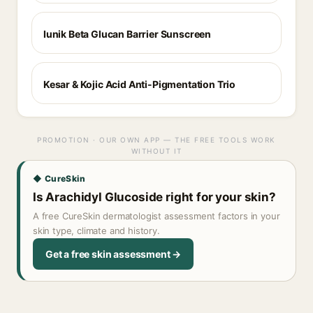
Iunik Beta Glucan Barrier Sunscreen
Kesar & Kojic Acid Anti-Pigmentation Trio
PROMOTION · OUR OWN APP — THE FREE TOOLS WORK
WITHOUT IT
◆ CureSkin
Is Arachidyl Glucoside right for your skin?
A free CureSkin dermatologist assessment factors in your
skin type, climate and history.
Get a free skin assessment →