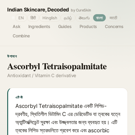
Indian Skincare, Decoded
by CureSkin
🌐
EN
हिंदी
Hinglish
தமிழ்
తెలుగు
বাংলা
मराठी
Ask
Ingredients
Guides
Products
Concerns
Combine
উপাদান
Ascorbyl Tetraisopalmitate
Antioxidant / Vitamin C derivative
এটি কী
Ascorbyl Tetraisopalmitate একটি লিপিড-
দ্রবণীয়, স্থিতিশীল ভিটামিন C এর ডেরিভেটিভ যা ত্বকের যত্নে
অ্যান্টিঅক্সিডেন্ট সুরক্ষা এবং উজ্জ্বলতার জন্য ব্যবহৃত হয়। এটি
ত্বকের লিপিড স্তরগুলিতে প্রবেশ করে এবং ascorbic