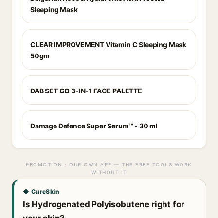
Sleeping Mask
CLEAR IMPROVEMENT Vitamin C Sleeping Mask
50gm
DAB SET GO 3-IN-1 FACE PALETTE
Damage Defence Super Serum™ - 30 ml
PROMOTION · OUR OWN APP — THE FREE TOOLS WORK
WITHOUT IT
◆ CureSkin
Is Hydrogenated Polyisobutene right for