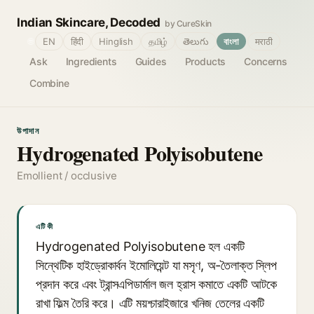
Indian Skincare, Decoded
by CureSkin
🌐
EN
हिंदी
Hinglish
தமிழ்
తెలుగు
বাংলা
मराठी
Ask
Ingredients
Guides
Products
Concerns
Combine
উপাদান
Hydrogenated Polyisobutene
Emollient / occlusive
এটি কী
Hydrogenated Polyisobutene হল একটি
সিন্থেটিক হাইড্রোকার্বন ইমোলিয়েন্ট যা মসৃণ, অ-তৈলাক্ত স্লিপ
প্রদান করে এবং ট্রান্সএপিডার্মাল জল হ্রাস কমাতে একটি আটকে
রাখা ফিল্ম তৈরি করে। এটি ময়শ্চারাইজারে খনিজ তেলের একটি