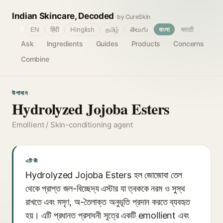
Indian Skincare, Decoded
by CureSkin
🌐
EN
हिंदी
Hinglish
தமிழ்
తెలుగు
বাংলা
मराठी
Ask
Ingredients
Guides
Products
Concerns
Combine
উপাদান
Hydrolyzed Jojoba Esters
Emollient / Skin-conditioning agent
এটি কী
Hydrolyzed Jojoba Esters হল জোজোবা তেল
থেকে প্রাপ্ত জল-বিচ্ছেদ্য এস্টার যা ত্বককে নরম ও সুস্থ
রাখতে এবং মসৃণ, অ-তৈলাক্ত অনুভূতি প্রদান করতে ব্যবহৃত
হয়। এটি প্রধানত প্রসাধনী সূত্রে একটি emollient এবং