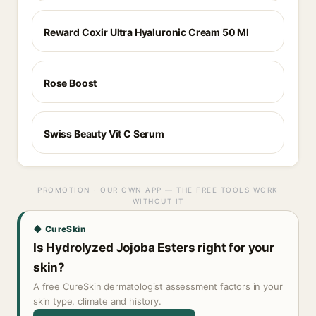
Reward Coxir Ultra Hyaluronic Cream 50 Ml
Rose Boost
Swiss Beauty Vit C Serum
PROMOTION · OUR OWN APP — THE FREE TOOLS WORK
WITHOUT IT
◆ CureSkin
Is Hydrolyzed Jojoba Esters right for your
skin?
A free CureSkin dermatologist assessment factors in your
skin type, climate and history.