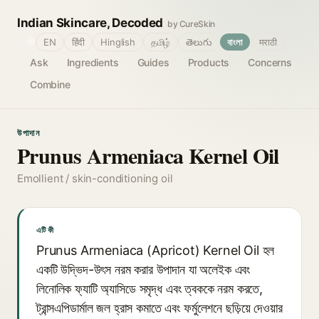
Indian Skincare, Decoded
by CureSkin
🌐
EN
हिंदी
Hinglish
தமிழ்
తెలుగు
বাংলা
मराठी
Ask
Ingredients
Guides
Products
Concerns
Combine
উপাদান
Prunus Armeniaca Kernel Oil
Emollient / skin-conditioning oil
এটি কী
Prunus Armeniaca (Apricot) Kernel Oil হল
একটি উদ্ভিদ-উৎস নরম করার উপাদান যা অলেইক এবং
লিনোলিক ফ্যাটি অ্যাসিডে সমৃদ্ধ এবং ত্বককে নরম করতে,
ট্রান্সএপিডার্মাল জল হ্রাস কমাতে এবং ফর্মুলেশনে ছড়িয়ে দেওয়ার