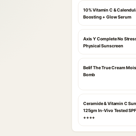
10% Vitamin C & Calendula
Boosting + Glow Serum
Axis Y Complete No Stres
Physical Sunscreen
Belif The True Cream Mois
Bomb
Ceramide & Vitamin C Sun
125gm In-Vivo Tested SP
++++