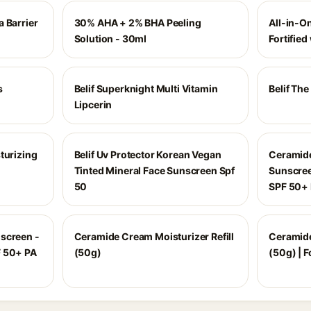
 Barrier
30% AHA + 2% BHA Peeling
All-in-O
Solution - 30ml
Fortified
s
Belif Superknight Multi Vitamin
Belif Th
Lipcerin
turizing
Belif Uv Protector Korean Vegan
Ceramide
Tinted Mineral Face Sunscreen Spf
Sunscree
50
SPF 50+
screen -
Ceramide Cream Moisturizer Refill
Ceramide
F 50+ PA
(50g)
(50g) | F