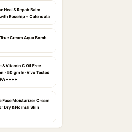
ne Heal & Repair Balm
 with Rosehip + Calendula
e True Cream Aqua Bomb
 & Vitamin C Oil Free
n - 50 gm In-Vivo Tested
 PA ++++
 Face Moisturizer Cream
or Dry & Normal Skin