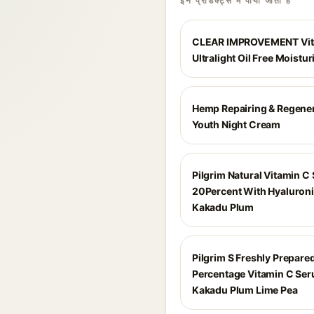
इन प्रोडक्ट्स में पाया जाता है
CLEAR IMPROVEMENT Vit
Ultralight Oil Free Moistur
Hemp Repairing & Regene
Youth Night Cream
Pilgrim Natural Vitamin C
20Percent With Hyaluroni
Kakadu Plum
Pilgrim S Freshly Prepare
Percentage Vitamin C Se
Kakadu Plum Lime Pea