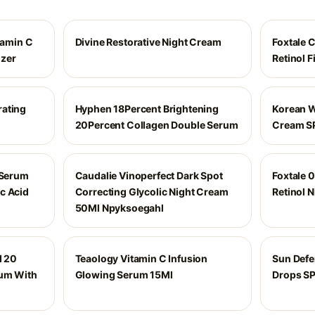
amin C
Divine Restorative Night Cream
Foxtale 
izer
Retinol 
rating
Hyphen 18Percent Brightening
Korean W
20Percent Collagen Double Serum
Cream S
 Serum
Caudalie Vinoperfect Dark Spot
Foxtale 0
c Acid
Correcting Glycolic Night Cream
Retinol 
50Ml Npyksoegahl
d 20
Teaology Vitamin C Infusion
Sun Def
rum With
Glowing Serum 15Ml
Drops S