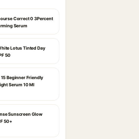
Course Correct 0 3Percent
Firming Serum
hite Lotus Tinted Day
PF 50
 15 Beginner Friendly
Night Serum 10 Ml
ense Sunscreen Glow
PF 50+