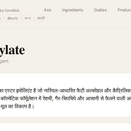
Ask
Ingredients
Guides
Produc
by CureSkin
்
తెలుగు
বাংলা
मराठी
late
agent
स्टर इमोलिएंट है जो नारियल-आधारित फैटी अल्कोहल और कैप्रिलिक 
्मेटिक फॉर्मूलेशन में रेशमी, गैर-चिपचिपे और आसानी से फैलने वाली अन
-मूल का विकल्प है।