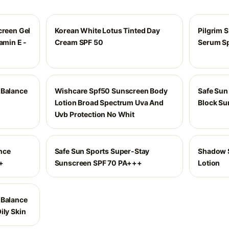
creen Gel
Korean White Lotus Tinted Day
Pilgrim 
amin E -
Cream SPF 50
Serum Sp
 Balance
Wishcare Spf50 Sunscreen Body
Safe Sun
Lotion Broad Spectrum Uva And
Block Su
Uvb Protection No Whit
nce
Safe Sun Sports Super-Stay
Shadow 
+
Sunscreen SPF 70 PA+++
Lotion
 Balance
ily Skin