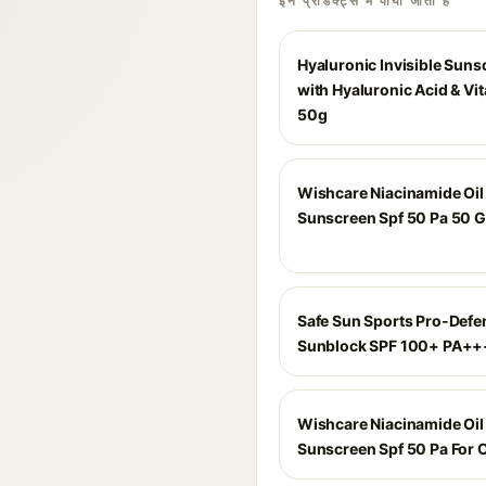
इन प्रोडक्ट्स में पाया जाता है
Hyaluronic Invisible Suns
with Hyaluronic Acid & Vit
50g
Wishcare Niacinamide Oil
Sunscreen Spf 50 Pa 50 G
Safe Sun Sports Pro-Defe
Sunblock SPF 100+ PA++
Wishcare Niacinamide Oil
Sunscreen Spf 50 Pa For O