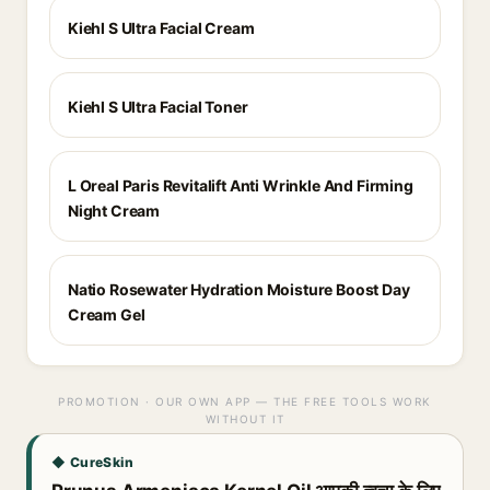
Kiehl S Ultra Facial Cream
Kiehl S Ultra Facial Toner
L Oreal Paris Revitalift Anti Wrinkle And Firming
Night Cream
Natio Rosewater Hydration Moisture Boost Day
Cream Gel
PROMOTION · OUR OWN APP — THE FREE TOOLS WORK
WITHOUT IT
◆ CureSkin