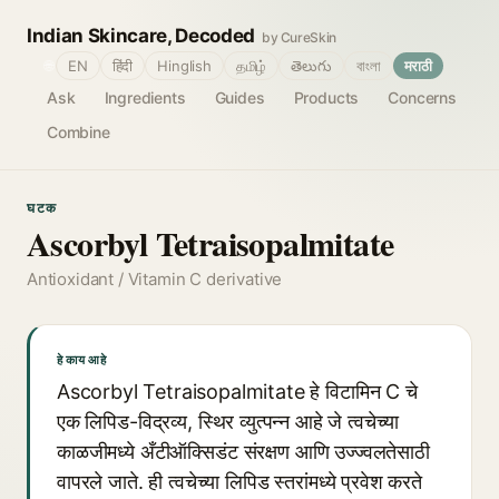
Indian Skincare, Decoded
by CureSkin
🌐
EN
हिंदी
Hinglish
தமிழ்
తెలుగు
বাংলা
मराठी
Ask
Ingredients
Guides
Products
Concerns
Combine
घटक
Ascorbyl Tetraisopalmitate
Antioxidant / Vitamin C derivative
हे काय आहे
Ascorbyl Tetraisopalmitate हे विटामिन C चे
एक लिपिड-विद्रव्य, स्थिर व्युत्पन्न आहे जे त्वचेच्या
काळजीमध्ये अँटीऑक्सिडंट संरक्षण आणि उज्ज्वलतेसाठी
वापरले जाते. ही त्वचेच्या लिपिड स्तरांमध्ये प्रवेश करते