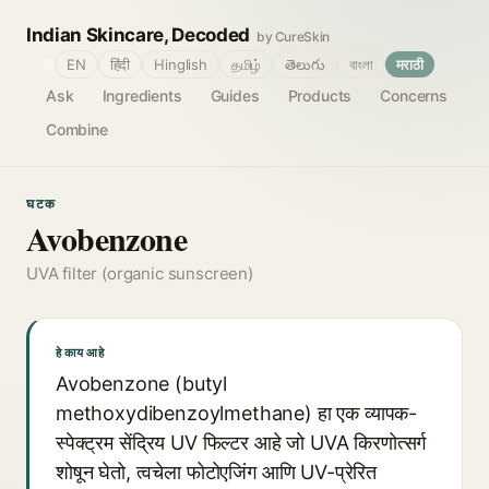
Indian Skincare, Decoded
by CureSkin
🌐
EN
हिंदी
Hinglish
தமிழ்
తెలుగు
বাংলা
मराठी
Ask
Ingredients
Guides
Products
Concerns
Combine
घटक
Avobenzone
UVA filter (organic sunscreen)
हे काय आहे
Avobenzone (butyl
methoxydibenzoylmethane) हा एक व्यापक-
स्पेक्ट्रम सेंद्रिय UV फिल्टर आहे जो UVA किरणोत्सर्ग
शोषून घेतो, त्वचेला फोटोएजिंग आणि UV-प्रेरित