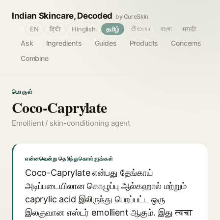
Indian Skincare, Decoded
by CureSkin
🌐
EN
हिंदी
Hinglish
தமிழ்
తెలుగు
বাংলা
मराठी
Ask
Ingredients
Guides
Products
Concerns
Combine
பொருள்
Coco-Caprylate
Emollient / skin-conditioning agent
என்னவென்று தெரிந்துகொள்ளுங்கள்
Coco-Caprylate என்பது தேங்காய்
அடிப்படையிலான கொழுப்பு ஆல்கஹால் மற்றும்
caprylic acid இலிருந்து பெறப்பட்ட ஒரு
இலகுவான எஸ்டர் emollient ஆகும். இது त्वचा