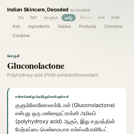
Indian Skincare, Decoded
by CureSkin
🌐
EN
हिंदी
Hinglish
தமிழ்
తెలుగు
বাংলা
मराठी
Ask
Ingredients
Guides
Products
Concerns
Combine
பொருள்
Gluconolactone
Polyhydroxy acid (PHA) exfoliant/humectant
என்னவென்று தெரிந்துகொள்ளுங்கள்
குளுக்கோனோலாக்டோன் (Gluconolactone)
என்பது ஒரு பாலிஹைட்ராக்ஸி அமிலம்
(polyhydroxy acid) ஆகும், இது சருமத்தின்
மேற்பரப்பை மென்மையாக எக்ஸ்ஃபோலியேட்