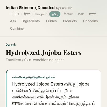
Indian Skincare, Decoded
by CureSkin
🌐
EN
हिंदी
Hinglish
தமிழ்
తెలుగు
বাংলা
मराठी
Ask
Ingredients
Guides
Products
Concerns
Combine
பொருள்
Hydrolyzed Jojoba Esters
Emollient / Skin-conditioning agent
என்னவென்று தெரிந்துகொள்ளுங்கள்
Hydrolyzed Jojoba Esters என்பது jojoba
எண்ணெயிலிருந்து பெறப்பட்ட நீரில்
கலக்கக்கூடிய எஸ்டர்கள் ஆகும், இவை
त्वचையை மென்மையாக்கவும் நிலைநிறுத்தவும்