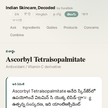
Indian Skincare, Decoded
by CureSkin
🌐
EN
हिंदी
Hinglish
தமிழ்
తెలుగు
বাংলা
मराठी
Ask
Ingredients
Guides
Products
Concerns
Combine
పదార్థం
Ascorbyl Tetraisopalmitate
Antioxidant / Vitamin C derivative
ఇది ఏమిటి
Ascorbyl Tetraisopalmitate అనేది స్కిన్‌కేర్‌లో
ఉపయోగించే విటమిన్ సి యొక్క లిపిడ్-ద్రాവ్య
ఉత్పన్న సంస్కరణ, ఇది యాంటిఆక్సిడెంట్