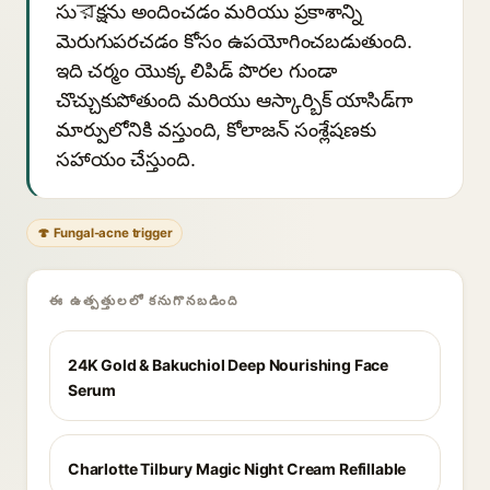
సుরక్షను అందించడం మరియు ప్రకాశాన్ని
మెరుగుపరచడం కోసం ఉపయోగించబడుతుంది.
ఇది చర్మం యొక్క లిపిడ్ పొరల గుండా
చొచ్చుకుపోతుంది మరియు ఆస్కార్బిక్ యాసిడ్‌గా
మార్పులోనికి వస్తుంది, కోలాజన్ సంశ్లేషణకు
సహాయం చేస్తుంది.
🍄 Fungal-acne trigger
ఈ ఉత్పత్తులలో కనుగొనబడింది
24K Gold & Bakuchiol Deep Nourishing Face
Serum
Charlotte Tilbury Magic Night Cream Refillable