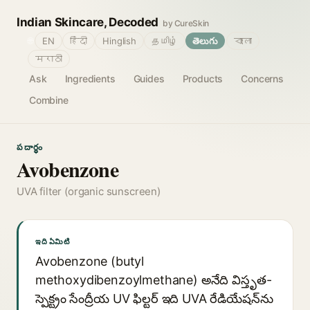
Indian Skincare, Decoded
by CureSkin
🌐
EN
हिंदी
Hinglish
தமிழ்
తెలుగు
বাংলা
मराठी
Ask
Ingredients
Guides
Products
Concerns
Combine
పదార్థం
Avobenzone
UVA filter (organic sunscreen)
ఇది ఏమిటి
Avobenzone (butyl
methoxydibenzoylmethane) అనేది విస్తృత-
స్పెక్ట్రం సేంద్రీయ UV ఫిల్టర్ ఇది UVA రేడియేషన్‌ను