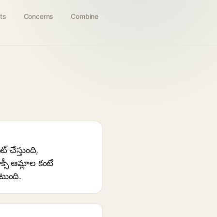
ts
Concerns
Combine
్ చేస్తుంది,
్సీ ఆమ్లాల కంటే
టుంది.