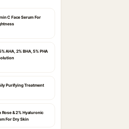
min C Face Serum For
ightness
5% AHA, 2% BHA, 5% PHA
Solution
ily Purifying Treatment
n Rose & 2% Hyaluronic
um For Dry Skin