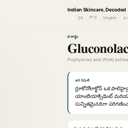
Indian Skincare, Decoded
🌐
EN
हिंदी
Hinglish
தம
పదార్థం
Gluconolac
Polyhydroxy acid (PHA) exfoli
ఇది ఏమిటి
గ్లూకోనోలాక్టోన్ ఒక పాలిహై
యాంటియాక్సిడెంట్ మరియు 
సున్నితమైనదిగా పరిగణి