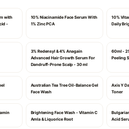
m with
10% Niacinamide Face Serum With
10% Vita
cid -
1% Zinc PCA
Daily Br
3% Redensyl & 4% Anagain
60ml - 2
Advanced Hair Growth Serum For
Peeling 
Dandruff-Prone Scalp - 30 ml
eel
Australian Tea Tree Oil-Balance Gel
Axis Y Da
Face Wash
Toner
tamin
Brightening Face Wash - Vitamin C
Bulgaria
Amla & Liquorice Root
Acid Ser