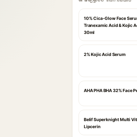
ఈ ఉత్పత్తులలో కనుగొనబడింది
10% Cica-Glow Face Seru
Tranexamic Acid & Kojic A
30ml
2% Kojic Acid Serum
AHA PHA BHA 32% Face P
Belif Superknight Multi Vi
Lipcerin