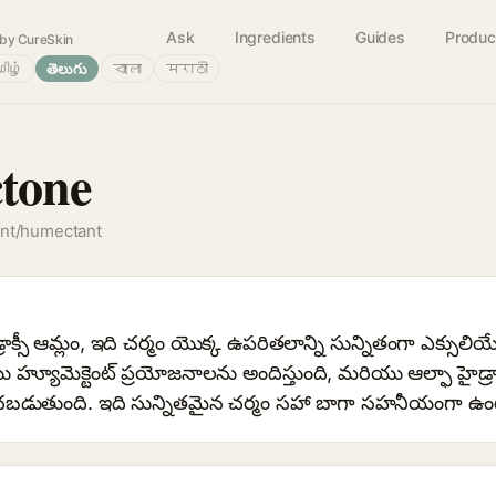
Ask
Ingredients
Guides
Produc
by CureSkin
ிழ்
తెలుగు
বাংলা
मराठी
tone
ant/humectant
డ్రాక్సీ ఆమ్లం, ఇది చర్మం యొక్క ఉపరితలాన్ని సున్నితంగా ఎక్సులియేట
హ్యూమెక్టెంట్ ప్రయోజనాలను అందిస్తుంది, మరియు ఆల్ఫా హైడ్రాక
ంచబడుతుంది. ఇది సున్నితమైన చర్మం సహా బాగా సహనీయంగా ఉం