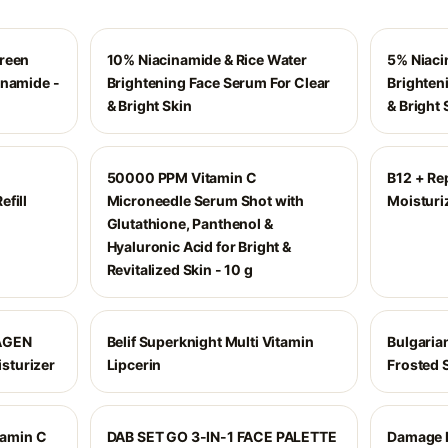
creen
10% Niacinamide & Rice Water
5% Niaci
inamide -
Brightening Face Serum For Clear
Brighten
& Bright Skin
& Bright 
50000 PPM Vitamin C
B12 + Re
fill
Microneedle Serum Shot with
Moisturi
Glutathione, Panthenol &
Hyaluronic Acid for Bright &
Revitalized Skin - 10 g
AGEN
Belif Superknight Multi Vitamin
Bulgaria
isturizer
Lipcerin
Frosted 
amin C
DAB SET GO 3-IN-1 FACE PALETTE
Damage 