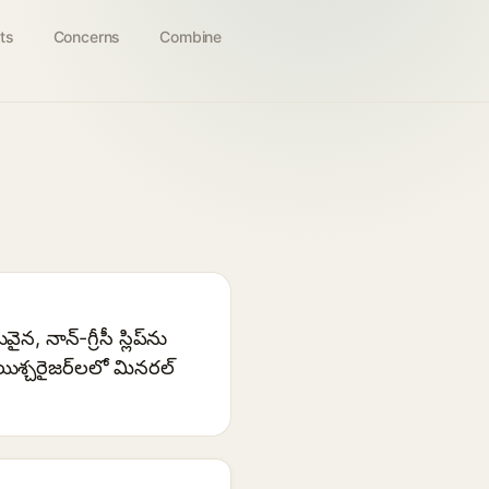
ts
Concerns
Combine
నాన్-గ్రీసీ స్లిప్‌ను
 మాయిశ్చరైజర్‌లలో మినరల్