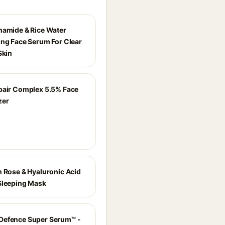
namide & Rice Water
ing Face Serum For Clear
Skin
pair Complex 5.5% Face
zer
n Rose & Hyaluronic Acid
Sleeping Mask
Defence Super Serum™ -