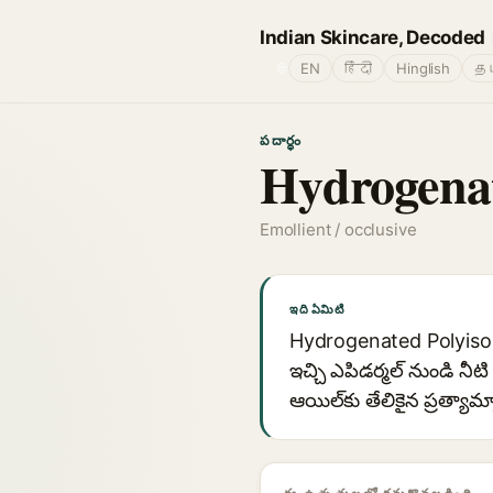
Indian Skincare, Decoded
🌐
EN
हिंदी
Hinglish
தம
పదార్థం
Hydrogenat
Emollient / occlusive
ఇది ఏమిటి
Hydrogenated Polyisobute
ఇచ్చి ఎపిడర్మల్ నుండి నీటి 
ఆయిల్‌కు తేలికైన ప్రత్