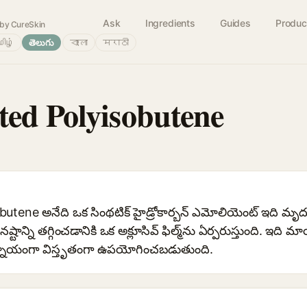
Ask
Ingredients
Guides
Produc
by CureSkin
ிழ்
తెలుగు
বাংলা
मराठी
ed Polyisobutene
ne అనేది ఒక సింథటిక్ హైడ్రోకార్బన్ ఎమోలియెంట్ ఇది మృదువైన, 
నష్టాన్ని తగ్గించడానికి ఒక అక్లూసివ్ ఫిల్మ్‌ను ఏర్పరుస్తుంది. ఇది
యామ్నాయంగా విస్తృతంగా ఉపయోగించబడుతుంది.