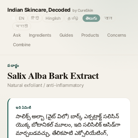
Indian Skincare, Decoded
by CureSkin
🌐
EN
हिंदी
Hinglish
தமிழ்
తెలుగు
বাংলা
मराठी
Ask
Ingredients
Guides
Products
Concerns
Combine
పదార్థం
Salix Alba Bark Extract
Natural exfoliant / anti-inflammatory
ఇది ఏమిటి
సాలిక్స్ అల్బా (వైట్ విలో) బార్క్ ఎక్సట్రాక్ట్ సలిసిన్
యొక్క బోటానికల్ మూలం, ఇది సలిసిలిక్ ఆసిడ్‌గా
మార్చబడవచ్చు, తేలికపాటి ఎక్సోలియేటింగ్,