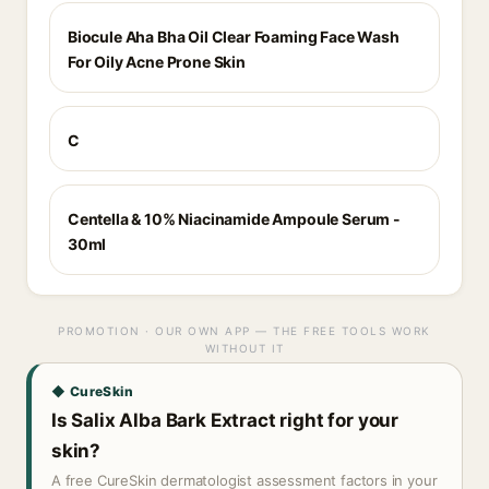
Biocule Aha Bha Oil Clear Foaming Face Wash
For Oily Acne Prone Skin
C
Centella & 10% Niacinamide Ampoule Serum -
30ml
PROMOTION · OUR OWN APP — THE FREE TOOLS WORK
WITHOUT IT
◆ CureSkin
Is Salix Alba Bark Extract right for your
skin?
A free CureSkin dermatologist assessment factors in your