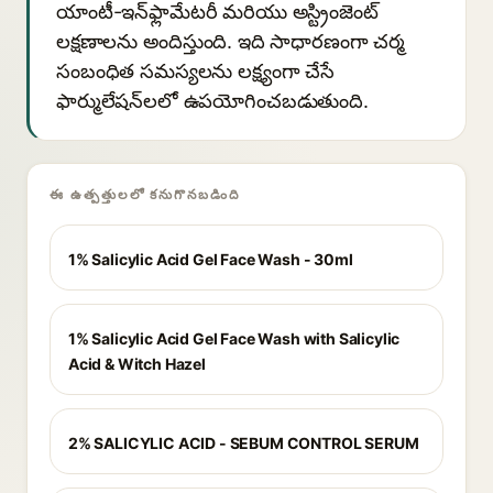
యాంటీ-ఇన్‌ఫ్లామేటరీ మరియు అస్ట్రింజెంట్
లక్షణాలను అందిస్తుంది. ఇది సాధారణంగా చర్మ
సంబంధిత సమస్యలను లక్ష్యంగా చేసే
ఫార్ములేషన్‌లలో ఉపయోగించబడుతుంది.
ఈ ఉత్పత్తులలో కనుగొనబడింది
1% Salicylic Acid Gel Face Wash - 30ml
1% Salicylic Acid Gel Face Wash with Salicylic
Acid & Witch Hazel
2% SALICYLIC ACID - SEBUM CONTROL SERUM