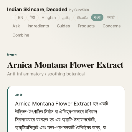
Indian Skincare, Decoded
by CureSkin
🌐
EN
हिंदी
Hinglish
தமிழ்
తెలుగు
বাংলা
मराठी
Ask
Ingredients
Guides
Products
Concerns
Combine
উপাদান
Arnica Montana Flower Extract
Anti-inflammatory / soothing botanical
এটি কী
Arnica Montana Flower Extract হল একটি
উদ্ভিদ-উৎপাদিত নির্যাস যা ঐতিহ্যগতভাবে টপিকাল
স্কিনকেয়ারে ব্যবহৃত হয় এর অ্যান্টি-ইনফ্লেমেটরি,
অ্যান্টিঅক্সিডেন্ট এবং ক্ষত-প্রশমনকারী বৈশিষ্ট্যের জন্য, যা