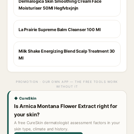
Dermalogica Skin Smoothing Cream Face
Moisturiser 50Ml Hegfvbxjnjn
La Prairie Supreme Balm Cleanser 100 Ml
Milk Shake Energizing Blend Scalp Treatment 30
Ml
PROMOTION · OUR OWN APP — THE FREE TOOLS WORK
WITHOUT IT
◆ CureSkin
Is Arnica Montana Flower Extract right for
your skin?
A free CureSkin dermatologist assessment factors in your
skin type, climate and history.