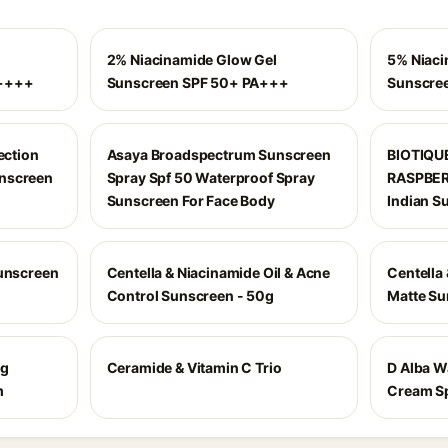
2% Niacinamide Glow Gel
5% Niaci
A++++
Sunscreen SPF 50+ PA+++
Sunscre
ection
Asaya Broadspectrum Sunscreen
BIOTIQU
nscreen
Spray Spf 50 Waterproof Spray
RASPBER
Sunscreen For Face Body
Indian S
Sunscreen
Centella & Niacinamide Oil & Acne
Centella
Control Sunscreen - 50g
Matte Su
ng
Ceramide & Vitamin C Trio
D Alba W
m
Cream Sp