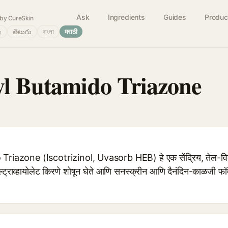
Ask
Ingredients
Guides
Produc
by CureSkin
்
తెలుగు
বাংলা
मराठी
yl Butamido Triazone
iazone (Iscotrizinol, Uvasorb HEB) हे एक सेंद्रिय, तेल-विद्
ल्ट्राव्हायोलेट किरणे शोषून घेते आणि सनस्क्रीन आणि दैनंदिन-काळजी फॉर्म