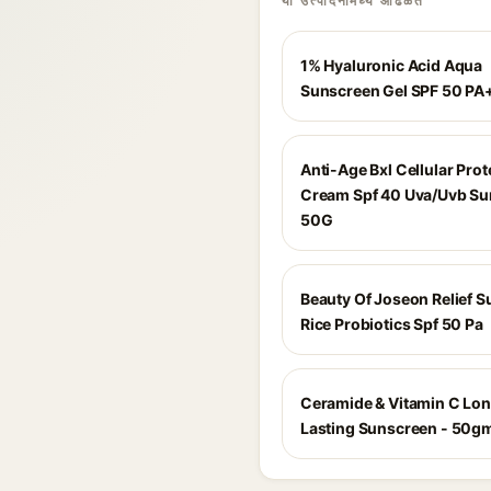
या उत्पादनांमध्ये आढळते
1% Hyaluronic Acid Aqua
Sunscreen Gel SPF 50 P
Anti-Age Bxl Cellular Prot
Cream Spf 40 Uva/Uvb Su
50G
Beauty Of Joseon Relief 
Rice Probiotics Spf 50 Pa
Ceramide & Vitamin C Lo
Lasting Sunscreen - 50g