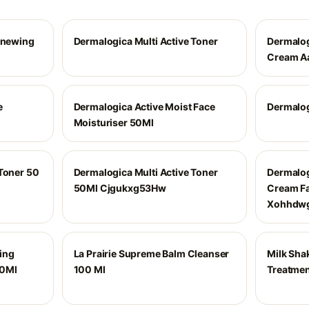
Renewing
Dermalogica Multi Active Toner
Dermalog
Cream A
e
Dermalogica Active Moist Face
Dermalog
Moisturiser 50Ml
 Toner 50
Dermalogica Multi Active Toner
Dermalog
50Ml Cjgukxg53Hw
Cream Fa
Xohhdw
ing
La Prairie Supreme Balm Cleanser
Milk Sha
50Ml
100 Ml
Treatmen