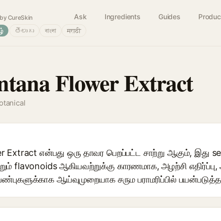
Ask
Ingredients
Guides
Produc
by CureSkin
ழ்
తెలుగు
বাংলা
मराठी
tana Flower Extract
otanical
Extract என்பது ஒரு தாவர பெறப்பட்ட சாற்று ஆகும், இது s
ற்றும் flavonoids ஆகியவற்றுக்கு காரணமாக, அழற்சி எதிர்ப்பு, 
 பண்புகளுக்காக ஆய்வுமுறையாக சரும பராமரிப்பில் பயன்படுத்த