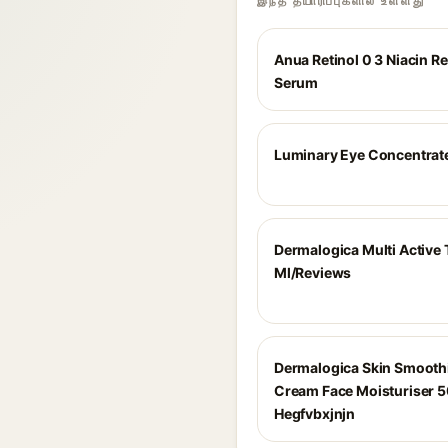
இந்த தயாரிப்புகளில் உள்ளது
Anua Retinol 0 3 Niacin 
Serum
Luminary Eye Concentrat
Dermalogica Multi Active
Ml/Reviews
Dermalogica Skin Smooth
Cream Face Moisturiser 
Hegfvbxjnjn