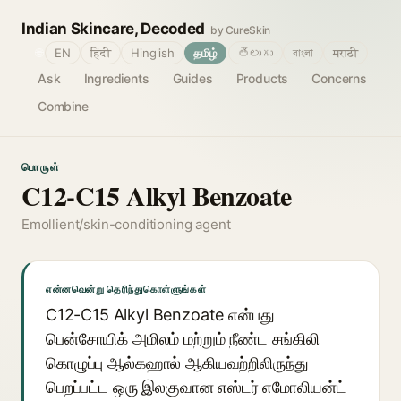
Indian Skincare, Decoded
by CureSkin
🌐
EN
हिंदी
Hinglish
தமிழ்
తెలుగు
বাংলা
मराठी
Ask
Ingredients
Guides
Products
Concerns
Combine
பொருள்
C12-C15 Alkyl Benzoate
Emollient/skin-conditioning agent
என்னவென்று தெரிந்துகொள்ளுங்கள்
C12-C15 Alkyl Benzoate என்பது
பென்சோயிக் அமிலம் மற்றும் நீண்ட சங்கிலி
கொழுப்பு ஆல்கஹால் ஆகியவற்றிலிருந்து
பெறப்பட்ட ஒரு இலகுவான எஸ்டர் எமோலியன்ட்