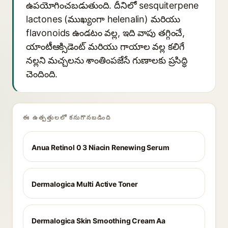
ఉపయోగించబడుతుంది. దీనిలో sesquiterpene
lactones (ముఖ్యంగా helenalin) మరియు
flavonoids ఉండటం వల్ల, ఇది వాపు తగ్గించే,
యాంటీఆక్సిడెంట్ మరియు గాయాల వల్ల కలిగే
నల్లని మచ్చలను శాంతింపజేసే గుణాలకు ప్రసిద్ధి
చెందింది.
ఈ ఉత్పత్తులలో కనుగొనబడింది
Anua Retinol 0 3 Niacin Renewing Serum
Dermalogica Multi Active Toner
Dermalogica Skin Smoothing Cream Aa