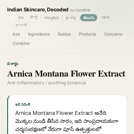
Indian Skincare, Decoded
by CureSkin
🌐
EN
हिंदी
Hinglish
தமிழ்
తెలుగు
বাংলা
मराठी
Ask
Ingredients
Guides
Products
Concerns
Combine
పదార్థం
Arnica Montana Flower Extract
Anti-inflammatory / soothing botanical
ఇది ఏమిటి
Arnica Montana Flower Extract అనేది
మొక్కల నుండి తీసిన సారం, ఇది సాంప్రదాయకంగా
చర్మసంరక్షణలో నేరుగా పూసే ఉత్పత్తులలో