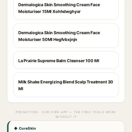
Dermalogica Skin Smoothing Cream Face
Moisturiser 15Ml Xohhdwghyxr
Dermalogica Skin Smoothing Cream Face
Moisturiser 50Ml Hegfvbxjnjn
La Prairie Supreme Balm Cleanser 100 Ml
Milk Shake Energizing Blend Scalp Treatment 30
Ml
PROMOTION · OUR OWN APP — THE FREE TOOLS WORK
WITHOUT IT
◆ CureSkin